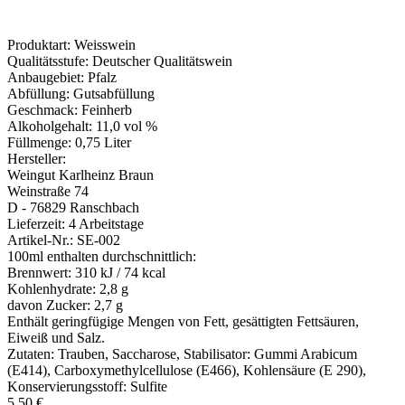
Produktart:
Weisswein
Qualitätsstufe:
Deutscher Qualitätswein
Anbaugebiet:
Pfalz
Abfüllung:
Gutsabfüllung
Geschmack:
Feinherb
Alkoholgehalt:
11,0 vol %
Füllmenge:
0,75 Liter
Hersteller:
Weingut Karlheinz Braun
Weinstraße 74
D - 76829 Ranschbach
Lieferzeit:
4 Arbeitstage
Artikel-Nr.:
SE-002
100ml enthalten durchschnittlich:
Brennwert:
310 kJ / 74 kcal
Kohlenhydrate:
2,8 g
davon Zucker:
2,7 g
Enthält geringfügige Mengen von Fett, gesättigten Fettsäuren,
Eiweiß und Salz.
Zutaten: Trauben, Saccharose, Stabilisator: Gummi Arabicum
(E414), Carboxymethylcellulose (E466), Kohlensäure (E 290),
Konservierungsstoff: Sulfite
5,50
€