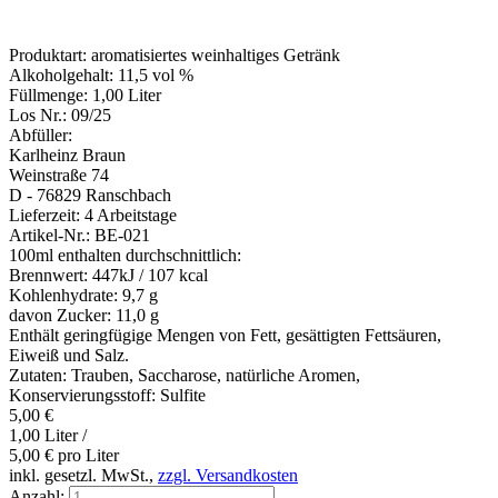
Produktart:
aromatisiertes weinhaltiges Getränk
Alkoholgehalt:
11,5 vol %
Füllmenge:
1,00 Liter
Los Nr.:
09/25
Abfüller:
Karlheinz Braun
Weinstraße 74
D - 76829 Ranschbach
Lieferzeit:
4 Arbeitstage
Artikel-Nr.:
BE-021
100ml enthalten durchschnittlich:
Brennwert:
447kJ / 107 kcal
Kohlenhydrate:
9,7 g
davon Zucker:
11,0 g
Enthält geringfügige Mengen von Fett, gesättigten Fettsäuren,
Eiweiß und Salz.
Zutaten: Trauben, Saccharose, natürliche Aromen,
Konservierungsstoff: Sulfite
5,00
€
1,00 Liter /
5,00
€
pro Liter
inkl. gesetzl. MwSt.,
zzgl. Versandkosten
Anzahl: