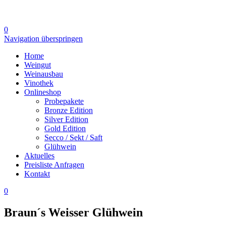
0
Navigation überspringen
Home
Weingut
Weinausbau
Vinothek
Onlineshop
Probepakete
Bronze Edition
Silver Edition
Gold Edition
Secco / Sekt / Saft
Glühwein
Aktuelles
Preisliste Anfragen
Kontakt
0
Braun´s Weisser Glühwein