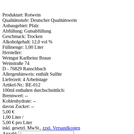
Produktart:
Rotwein
Qualitätsstufe:
Deutscher Qualitätswein
Anbaugebiet:
Pfalz
Abfüllung:
Gutsabfüllung
Geschmack:
Trocken
Alkoholgehalt:
12,0 vol %
Füllmenge:
1,00 Liter
Hersteller:
Weingut Karlheinz Braun
Weinstraße 74
D - 76829 Ranschbach
Allergenhinweis:
enthält Sulfite
Lieferzeit:
4 Arbeitstage
Artikel-Nr.:
BE-012
100ml enthalten durchschnittlich:
Brennwert:
--
Kohlenhydrate:
--
davon Zucker:
--
5,00
€
1,00 Liter /
5,00
€
pro Liter
inkl. gesetzl. MwSt.,
zzgl. Versandkosten
Anzahl: